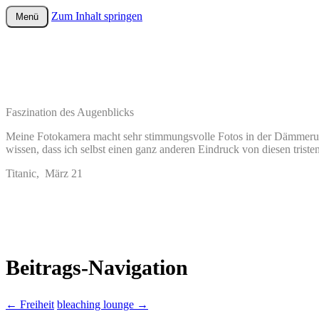
Zum Inhalt springen
Menü
wurster-cartoon-blog.de
Faszination des Augenblicks
Meine Fotokamera macht sehr stimmungsvolle Fotos in der Dämmeru
wissen, dass ich selbst einen ganz anderen Eindruck von diesen trist
Titanic, März 21
Beitrags-Navigation
←
Freiheit
bleaching lounge
→