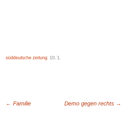
süddeutsche zeitung
10. 1.
Beitrags-
←
Familie
Demo gegen rechts
→
Navigation