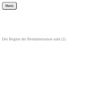
Zum
Menü
Inhalt
wurster-cartoon-blog.de
springen
Der Beginn der Bestäubersaison naht (2)