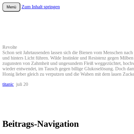
Zum Inhalt springen
Menü
wurster-cartoon-blog.de
Revolte
Schon seit Jahrtausenden lassen sich die Bienen vom Menschen nach
und hinters Licht führen. Wilde Instinkte und Resistenz gegen Milb
zugunsten von Zahmheit und ungesundem Fleiß weggezüchtet, hoch
wieder entwendet, im Tausch gegen billige Glukoselösung. Doch damit
Honig lieber gleich zu verputzen und die Waben mit dem lauen Zuck
titanic
juli 20
Beitrags-Navigation