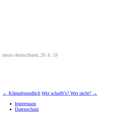
neues deutschland, 29. 6. 19
Beitrags-
←
Klimafreundlich
Wer schafft’s? Wer nicht?
→
Navigation
Impressum
Datenschutz