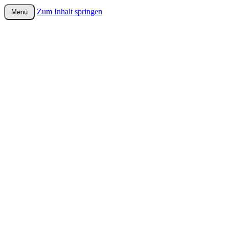
Zum Inhalt springen
Menü
wurster-cartoon-blog.de