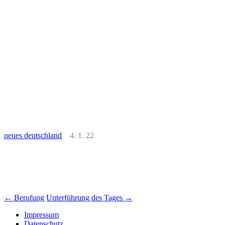
neues deutschland
4. 1. 22
Beitrags-
←
Berufung
Unterführung des Tages
→
Navigation
Impressum
Datenschutz