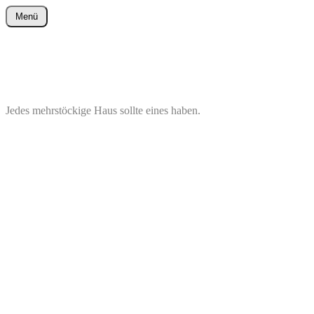
Zum
Menü
Inhalt
wurster-cartoon-blog.de
springen
Jedes mehrstöckige Haus sollte eines haben.