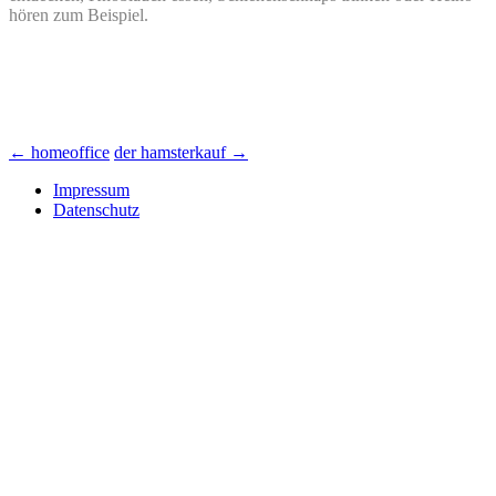
hören zum Beispiel.
Beitrags-
←
homeoffice
der hamsterkauf
→
Navigation
Impressum
Datenschutz