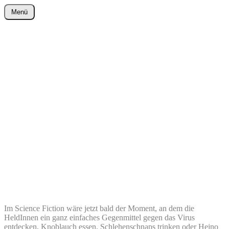
Zum
Menü
Inhalt
wurster-cartoon-blog.de
springen
Im Science Fiction wäre jetzt bald der Moment, an dem die
HeldInnen ein ganz einfaches Gegenmittel gegen das Virus
entdecken, Knoblauch essen, Schlehenschnaps trinken oder Heino