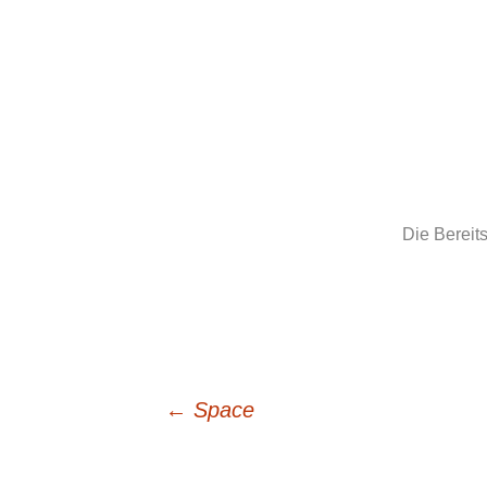
Die Bereits
Beitrags-
←
Space
Navigation