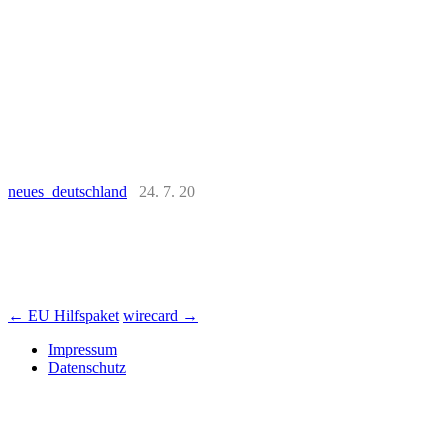
neues deutschland
24. 7. 20
Beitrags-
←
EU Hilfspaket
wirecard
→
Navigation
Impressum
Datenschutz