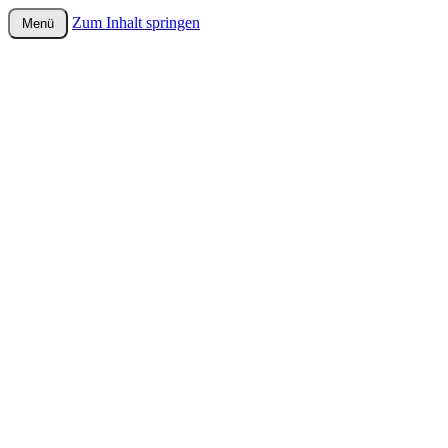
Zum Inhalt springen
Menü
wurster-cartoon-blog.de