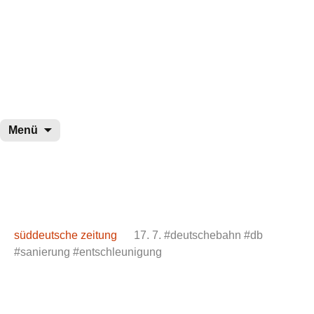
wurster-cartoon-blog.de
Zum
Menü
Inhalt
springen
süddeutsche zeitung
17. 7. #deutschebahn #db
#sanierung #entschleunigung