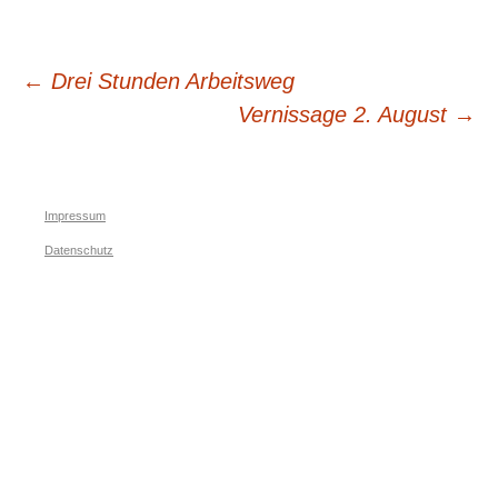
Beitrags-
←
Drei Stunden Arbeitsweg
Vernissage 2. August
→
Navigation
Impressum
Datenschutz