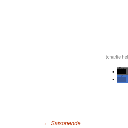
(charlie h
Beitrags-
←
Saisonende