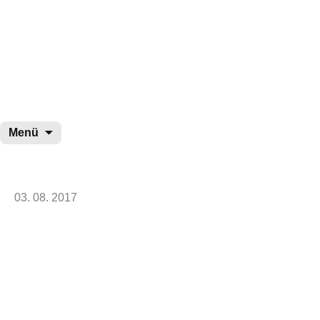
wurster-cartoon-blog.de
Zum
Menü
Inhalt
springen
03. 08. 2017