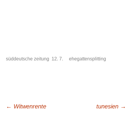
süddeutsche zeitung 12. 7. ehegattensplitting
Beitrags-
←
Witwenrente
tunesien
→
Navigation