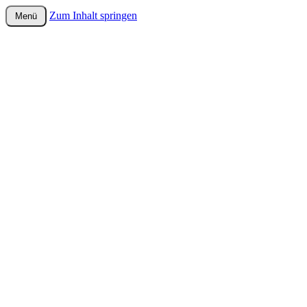
Zum Inhalt springen
Menü
wurster-cartoon-blog.de