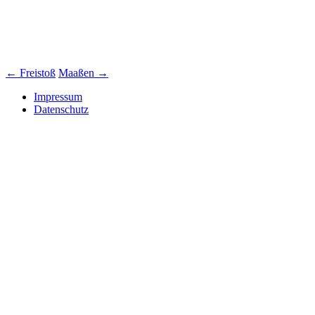
Beitrags-
←
Freistoß
Maaßen
→
Navigation
Impressum
Datenschutz