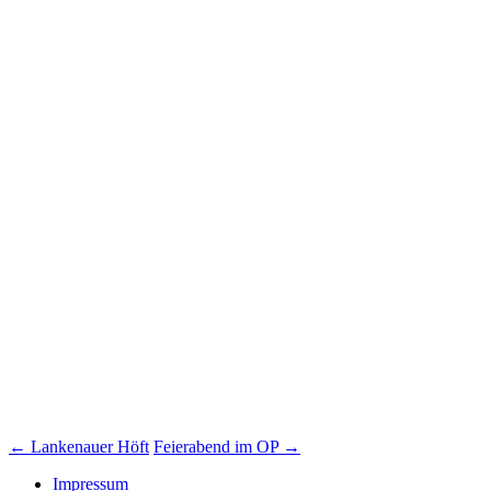
Beitrags-
←
Lankenauer Höft
Feierabend im OP
→
Impressum