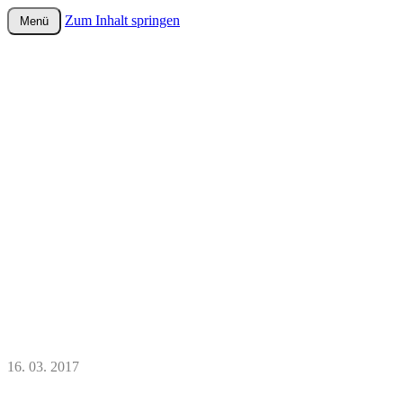
Zum Inhalt springen
Menü
wurster-cartoon-blog.de
16. 03. 2017