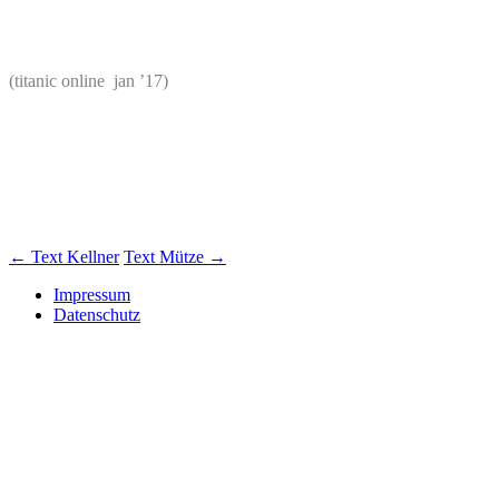
(titanic online jan ’17)
Beitrags-
←
Text Kellner
Text Mütze
→
Navigation
Impressum
Datenschutz