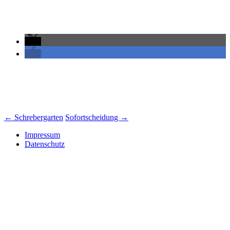
Beitrags-
←
Schrebergarten
Sofortscheidung
→
Navigation
Impressum
Datenschutz