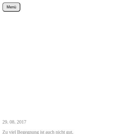
Zum
Menü
Inhalt
wurster-cartoon-blog.de
springen
29. 08. 2017
Zu viel Begegnung ist auch nicht gut.