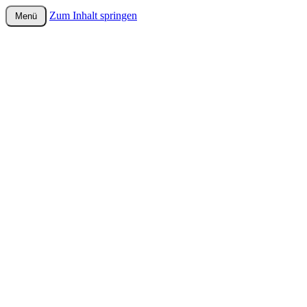
Zum Inhalt springen
Menü
wurster-cartoon-blog.de