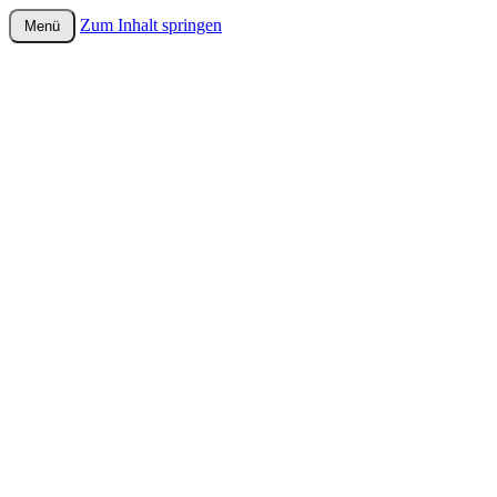
Zum Inhalt springen
Menü
wurster-cartoon-blog.de