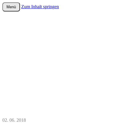
Zum Inhalt springen
Menü
wurster-cartoon-blog.de
02. 06. 2018