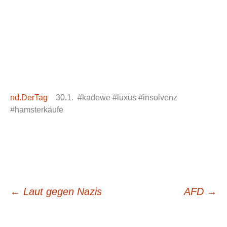
nd.DerTag
30.1. #kadewe #luxus #insolvenz
#hamsterkäufe
Beitrags-
←
Laut gegen Nazis
AFD
→
Navigation