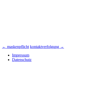
Beitrags-
←
maskenpflicht
kontaktverfolgung
→
Navigation
Impressum
Datenschutz