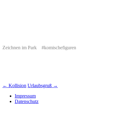
Zeichnen im Park #komischefiguren
Beitrags-
←
Kollision
Urlaubsgruß
→
Navigation
Impressum
Datenschutz