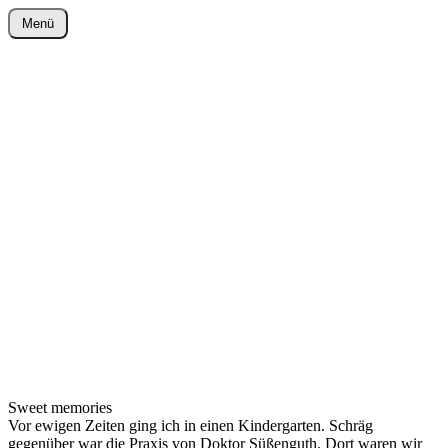
Zum
Menü
Inhalt
wurster-cartoon-blog.de
springen
Sweet memories
Vor ewigen Zeiten ging ich in einen Kindergarten. Schräg
gegenüber war die Praxis von Doktor Süßenguth. Dort waren wir