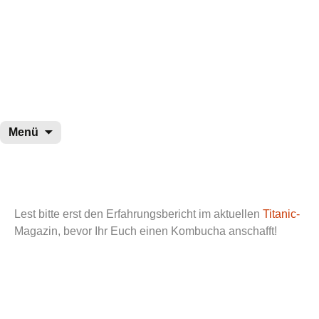
wurster-cartoon-blog.de
Zum
Menü
Inhalt
springen
Lest bitte erst den Erfahrungsbericht im aktuellen
Titanic-
Magazin
, bevor Ihr Euch einen Kombucha anschafft!