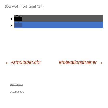
(taz wahrheit april ’17)
Beitrags-
←
Armutsbericht
Motivationstrainer
→
Navigation
Impressum
Datenschutz