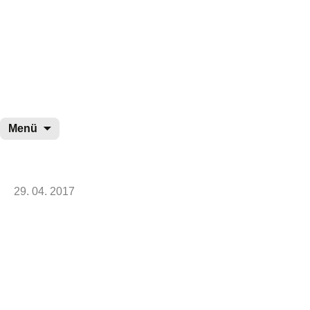
wurster-cartoon-blog.de
Zum
Menü
Inhalt
springen
29. 04. 2017