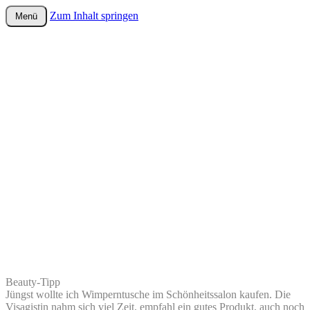
Zum Inhalt springen
Menü
wurster-cartoon-blog.de
Beauty-Tipp
Jüngst wollte ich Wimperntusche im Schönheitssalon kaufen. Die
Visagistin nahm sich viel Zeit, empfahl ein gutes Produkt, auch noch