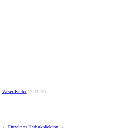
Weser-Kurier
17. 11. 20
←
Einzeltäter
Herbstkollektion
→