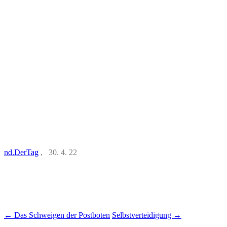
nd.DerTag
, 30. 4. 22
Beitrags-
←
Das Schweigen der Postboten
Selbstverteidigung
→