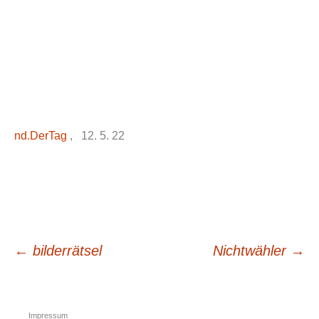
nd.DerTag
, 12. 5. 22
Beitrags-
←
bilderrätsel
Nichtwähler
→
Navigation
Impressum