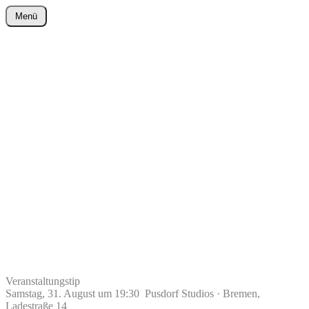
Zum
Menü
Inhalt
wurster-cartoon-blog.de
springen
Veranstaltungs
tip
Samstag, 31. August um 19:30 Pusdorf Studios · Bremen,
Ladestraße 14