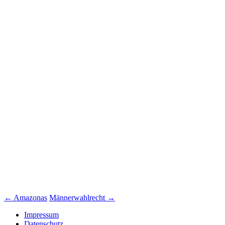
Beitrags-
←
Amazonas
Männerwahlrecht
→
Navigation
Impressum
Datenschutz