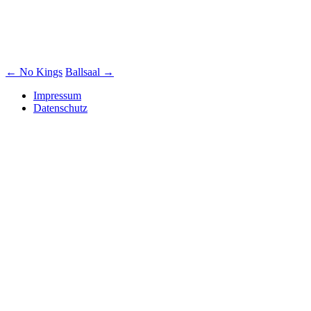
Beitrags-
←
No Kings
Ballsaal
→
Navigation
Impressum
Datenschutz