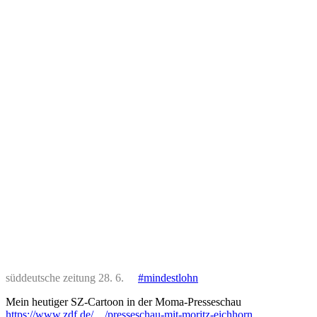
süddeutsche zeitung 28. 6.
#mindestlohn
Mein heutiger SZ-Cartoon in der Moma-Presseschau
https://www.zdf.de/…/presseschau-mit-moritz-eichhorn…