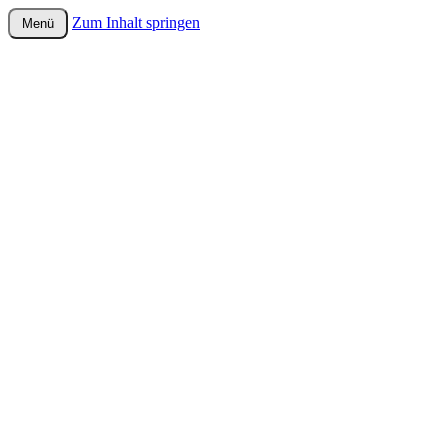
Zum Inhalt springen
Menü
wurster-cartoon-blog.de