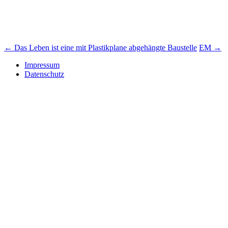
Beitrags-
←
Das Leben ist eine mit Plastikplane abgehängte Baustelle
EM
→
Navigation
Impressum
Datenschutz