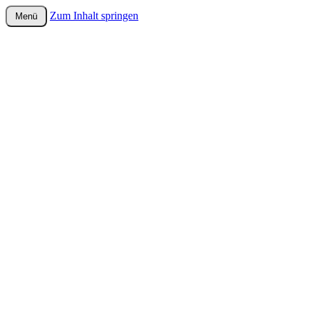
Zum Inhalt springen
Menü
wurster-cartoon-blog.de