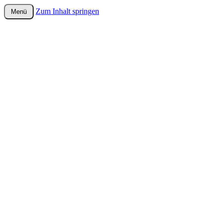
Zum Inhalt springen
Menü
wurster-cartoon-blog.de