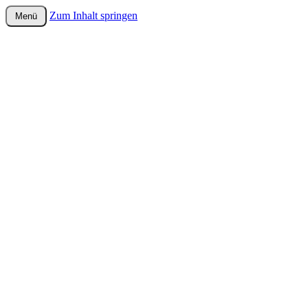
Zum Inhalt springen
Menü
wurster-cartoon-blog.de