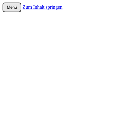
Zum Inhalt springen
Menü
wurster-cartoon-blog.de