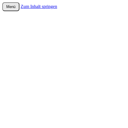
Zum Inhalt springen
Menü
wurster-cartoon-blog.de