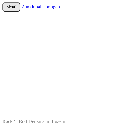
Zum Inhalt springen
Menü
wurster-cartoon-blog.de
Rock ‘n Roll-Denkmal in Luzern