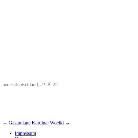
neues deutschland, 23. 8. 22
Beitrags-
←
Gasumlage
Kardinal Woelki
→
Navigation
Impressum