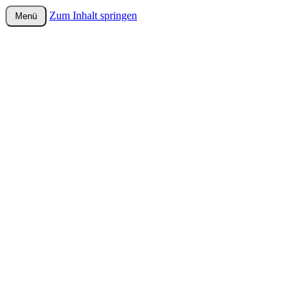
Zum Inhalt springen
Menü
wurster-cartoon-blog.de