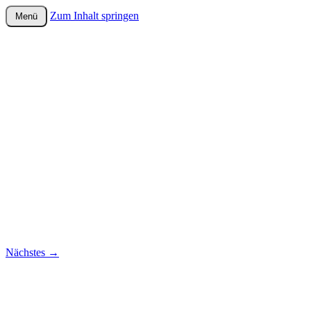
Zum Inhalt springen
Menü
wurster-cartoon-blog.de
Nächstes
→