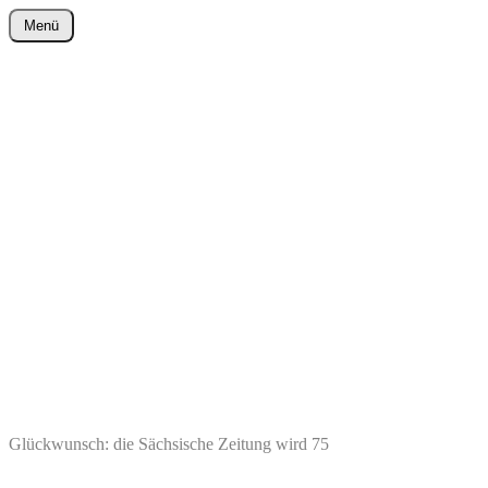
Zum
Menü
Inhalt
wurster-cartoon-blog.de
springen
Glückwunsch: die Sächsische Zeitung wird 75