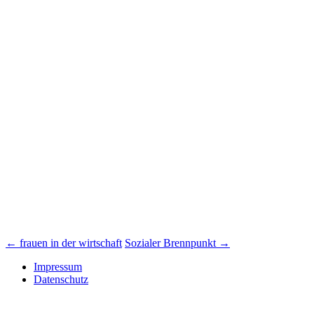
Beitrags-
←
frauen in der wirtschaft
Sozialer Brennpunkt
→
Navigation
Impressum
Datenschutz