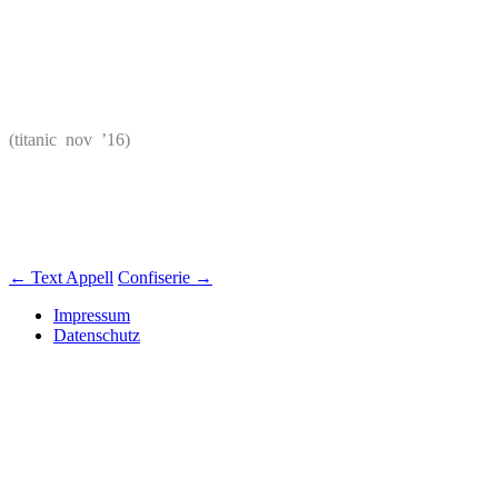
(titanic nov ’16)
Beitrags-
←
Text Appell
Confiserie
→
Navigation
Impressum
Datenschutz